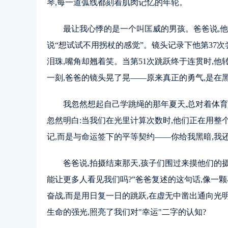
琴,每一道弧线都刻着肌肉记忆的年轮。
最让我心悸的是一个叫匡威的男孩。爸爸说,他
说“想试试不用拐杖的感觉”。镜头记录下他第37次
泪珠,嘴角却翘着笑。当第51次跳跃终于连贯时,他
一刻,爸爸的镜头晃了晃——原来真正的勇气,是在
我忽然想起自己学跳绳的那年夏天,总对着体
忽然明白:当我们在光里计算次数时,他们正在用整
记,而是与命运签下的平等契约——你给我黑暗,我
爸爸说,拍摄结束那天,孩子们围过来摸他们的摄
能让更多人看见我们吗?”爸爸复述的这句话,像一
奋战,而是用日复一日的跳跃,在虚无中凿出通向光
生命的强光,照亮了我们对"幸运"二字的认知?