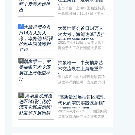
出
主办单位：上海中国画院特展
开幕式时间：11月7日下午三
点地点：虹桥路1398号程十发
美术···
3
大阪世博会首日14万人
次大考，海能达0延误护
航中国馆顺利开馆
2025年4月13日，日本大阪世
博会于人工岛梦洲盛大启幕，
来自全球158个国家与地区、7
个国···
4
抽象唯一，中美抽象艺
术交流展在上海隆重举
行
当抽象艺术的纯粹视觉语言跨
越太平洋的阻隔，当东西方创
意心灵在黄浦江畔交汇共鸣，
20···
5
“高质量发展推进区域现
代化的渭滨实践课题组”
赴宝鸡开展调研
2025年4月27-29日，由国务院
参事室特约研究员邓文奎带队
的“高质量发展推进区域现代化
···