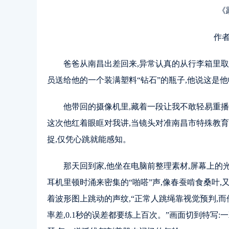
《
作者
爸爸从南昌出差回来,异常认真的从行李箱里
员送给他的一个装满塑料“钻石”的瓶子,他说这是他
他带回的摄像机里,藏着一段让我不敢轻易重播
这次他红着眼眶对我讲,当镜头对准南昌市特殊教育
捉,仅凭心跳就能感知。
那天回到家,他坐在电脑前整理素材,屏幕上的
耳机里顿时涌来密集的“啪嗒”声,像春蚕啃食桑叶,
着波形图上跳动的声纹,“正常人跳绳靠视觉预判,
率差,0.1秒的误差都要练上百次。”画面切到特写