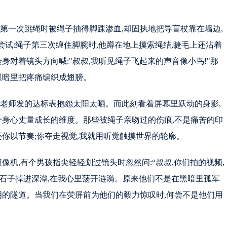
第一次跳绳时被绳子抽得脚踝渗血,却固执地把导盲杖靠在墙边,
尝试:绳子第三次缠住脚腕时,他蹲在地上摸索绳结,睫毛上还沾着
转身对着镜头方向喊:"叔叔,我听见绳子飞起来的声音像小鸟!"那
黑暗里把疼痛编织成翅膀。
育老师发的达标表抱怨太阳太晒。而此刻看着屏幕里跃动的身影,
个身心丈量成长的维度。那些被绳子亲吻过的伤痕,不是痛苦的印
还你以节奏;你夺走视觉,我就用听觉触摸世界的轮廓。
像机,有个男孩指尖轻轻划过镜头时忽然问:“叔叔,你们拍的视频,
颗石子掉进深潭,在我心里荡开涟漪。原来他们不是在黑暗里孤军
明的隧道。当我们在荧屏前为他们的毅力惊叹时,何尝不是他们用