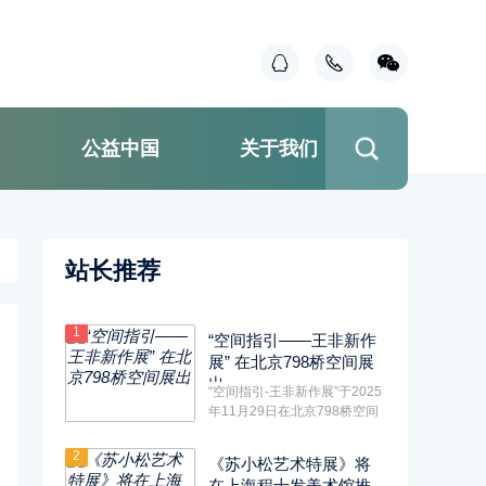
国
公益中国
关于我们
站长推荐
1
“空间指引——王非新作
展” 在北京798桥空间展
出
“空间指引-王非新作展”于2025
年11月29日在北京798桥空间
展出，此次展览集中体现王非
···
2
《苏小松艺术特展》将
在上海程十发美术馆推