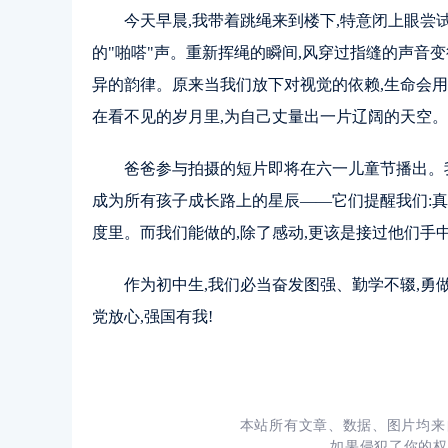
今天早晨,我带着跳绳来到楼下,特意闭上眼尝
的"啪嗒"声。重新挥绳的瞬间,风穿过指缝的声音
异的韵律。原来当我们放下对视觉的依赖,生命会用
在看不见的岁月里,为自己丈量出一片辽阔的天空。
爸爸参与拍摄的短片即将在六一儿童节播出。我
成为所有孩子成长路上的星辰——它们提醒我们:
度里。而我们能做的,除了感动,更该是接过他们手中
作为初中生,我们必当奋发图强、勤学不辍,勇做
党放心,强国有我!
本站所有文章、数据、图片均来
如果侵犯了你的权