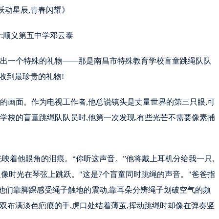
跃动星辰,青春闪耀》
:顺义第五中学邓云泰
取出一个特殊的礼物——那是南昌市特殊教育学校盲童跳绳队队
收到最珍贵的礼物!
的画面。作为电视工作者,他总说镜头是丈量世界的第三只眼,可
学校的盲童跳绳队队员时,他第一次发现,有些光芒不需要像素捕
光映着他眼角的泪痕。“你听这声音。”他将戴上耳机分给我一只,
又像时光在琴弦上跳跃。"这是7个盲童同时跳绳的声音。"爸爸指
而他们靠脚踝感受绳子触地的震动,靠耳朵分辨绳子划破空气的频
:一双布满淡色疤痕的手,虎口处结着薄茧,挥动跳绳时却像在弹奏竖