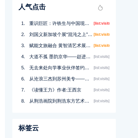
人气点击
重识巨匠：许铁生与中国现代艺术的南洋之路
[list:visits]
刘国义新加坡个展“混沌之上”开幕：用超现实语言重构东方灵性美学
[list:visits]
赋能文旅融合 黄智清艺术展在泰宁山谷开幕
[list:visits]
大道不孤 墨韵京华——赵进才国画艺术展在京开幕
[list:visits]
无去来处向学事业伙伴签约盛典暨个人香铺工作室战略发布
[list:visits]
从沧浪三杰到苏州美专——半部中国近代艺术史
[list:visits]
《读懂王力》作者:王西京
[list:visits]
从荆浩画院到荆浩东方艺术奖：华鼎奖集团的文化战略布局
[list:visits]
标签云