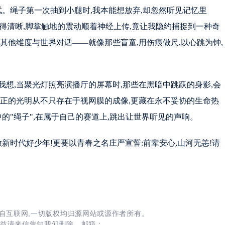
试。绳子第一次抽到小腿时,我本能想放弃,却忽然听见记忆里
变得清晰,脚掌触地的震动顺着神经上传,竟让我隐约捕捉到一种奇
其他维度与世界对话——就像那些盲童,用伤痕做尺,以心跳为钟,
想,当聚光灯照亮演播厅的屏幕时,那些在黑暗中跳跃的身影,会
真正的光明从不只存在于视网膜的成像,更藏在永不妥协的生命热
的"绳子",在属于自己的赛道上,跳出让世界听见的声响。
新时代好少年!更要以青春之名庄严宣誓:前辈安心,山河无恙!请
自互联网,一切版权均归源网站或源作者所有。
益请来信告知我们删除。邮箱：