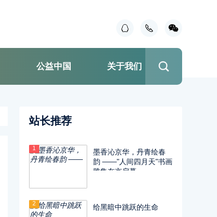
国
公益中国
关于我们
站长推荐
1
墨香沁京华，丹青绘春
韵 ——"人间四月天"书画
雅集在京启幕
2
给黑暗中跳跃的生命