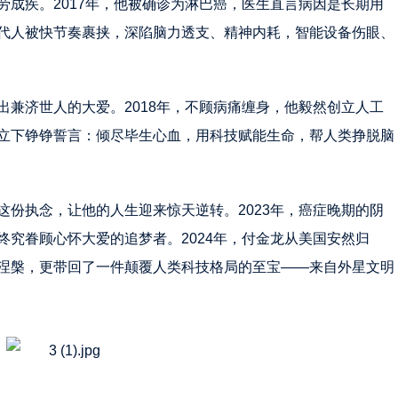
成疾。2017年，他被确诊为淋巴癌，医生直言病因是长期用
代人被快节奏裹挟，深陷脑力透支、精神内耗，智能设备伤眼、
兼济世人的大爱。2018年，不顾病痛缠身，他毅然创立人工
立下铮铮誓言：倾尽毕生心血，用科技赋能生命，帮人类挣脱脑
份执念，让他的人生迎来惊天逆转。2023年，癌症晚期的阴
究眷顾心怀大爱的追梦者。2024年，付金龙从美国安然归
涅槃，更带回了一件颠覆人类科技格局的至宝——来自外星文明