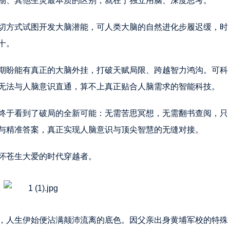
物、其他生灵最本质的区别，就在于独立用脑、深度思考。
切方式试图开发大脑潜能，可人类大脑的自然进化步履迟缓，时
十。
期盼能有真正的大脑外挂，打破天赋局限、跨越智力鸿沟。可科
无法与人脑意识直通，算不上真正贴合人脑需求的智能科技。
终于看到了破局的全新可能：无需苦思冥想，无需翻书查阅，只
与精准答案，真正实现人脑意识与顶尖智慧的无缝对接。
怀苍生大爱的时代穿越者。
，人生伊始便沾满颠沛流离的底色。因父亲出身黄埔军校的特殊