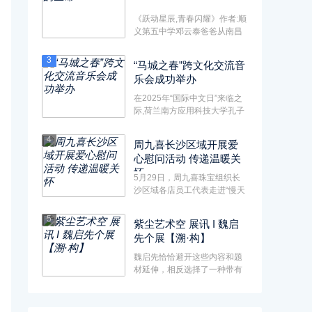
《跃动星辰,青春闪耀》作者:顺
义第五中学邓云泰爸爸从南昌
出差回来,异常认真的从行李箱
···
3
“马城之春”跨文化交流音
乐会成功举办
在2025年“国际中文日”来临之
际,荷兰南方应用科技大学孔子
学院与马斯特里赫特音乐学院
···
4
周九喜长沙区域开展爱
心慰问活动 传递温暖关
怀
5月29日，周九喜珠宝组织长
沙区域各店员工代表走进“慢天
使残疾儿童公益服务中心”开展
···
5
紫尘艺术空 展讯 I 魏启
先个展【溯·构】
魏启先恰恰避开这些内容和题
材延伸，相反选择了一种带有
强烈文化符号图式重新构建，
材···