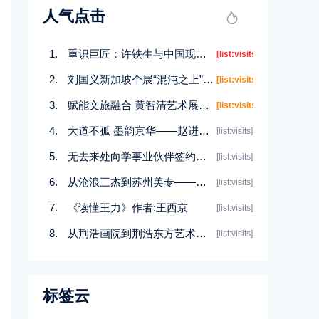
人气点击
重识巨匠：许铁生与中国现代艺术的南洋之路
[list:visits]
刘国义新加坡个展“混沌之上”开幕：用超现实语言重构东方灵性美学
[list:visits]
赋能文旅融合 黄智清艺术展在泰宁山谷开幕
[list:visits]
大道不孤 墨韵京华——赵进才国画艺术展在京开幕
[list:visits]
无去来处向学事业伙伴签约盛典暨个人香铺工作室战略发布
[list:visits]
从沧浪三杰到苏州美专——半部中国近代艺术史
[list:visits]
《读懂王力》作者:王西京
[list:visits]
从荆浩画院到荆浩东方艺术奖：华鼎奖集团的文化战略布局
[list:visits]
标签云