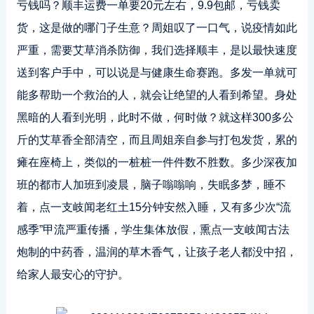
亏钱吗？顺丰运费一单要20元左右，9.9包邮，亏钱卖
货，这是做的哪门子生意？周姐叹了一口气，说疫情如此
严重，需要艾草消杀防御，我们选择顺丰，是以最快速度
送到客户手中，可以说是与
健康
生命赛跑。多发一单就可
能多帮助一个救治的人，就会让绝望的人看到希望。身处
黑暗的人看到光明，此时不做，何时做？就这样300多公
斤的艾草香全部清空，而且周姐亲自参与打包发货，累的
瘫在座椅上，类似的一桩桩一件件数不胜数。多少深夜加
班的都市人加班到凌晨，脑子嗡嗡响，失眠多梦，睡不
着，点一支岐闻老红土15分钟安然入睡，又有多少次“流
感季”甲流严重传播，学生集体放假，熏点一支岐闻古法
炮制的中药香，温润的草木香气，让孩子老人都没中招，
给家人最安心的守护。