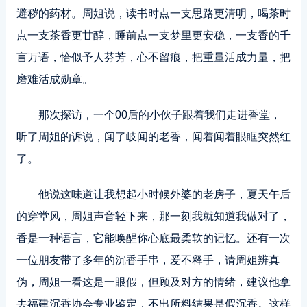
避秽的药材。周姐说，读书时点一支思路更清明，喝茶时
点一支茶香更甘醇，睡前点一支梦里更安稳，一支香的千
言万语，恰似予人芬芳，心不留痕，把重量活成力量，把
磨难活成勋章。
那次探访，一个00后的小伙子跟着我们走进香堂，
听了周姐的诉说，闻了岐闻的老香，闻着闻着眼眶突然红
了。
他说这味道让我想起小时候外婆的老房子，夏天午后
的穿堂风，周姐声音轻下来，那一刻我就知道我做对了，
香是一种语言，它能唤醒你心底最柔软的记忆。还有一次
一位朋友带了多年的沉香手串，爱不释手，请周姐辨真
伪，周姐一看这是一眼假，但顾及对方的情绪，建议他拿
去福建沉香协会专业鉴定，不出所料结果是假沉香。这样