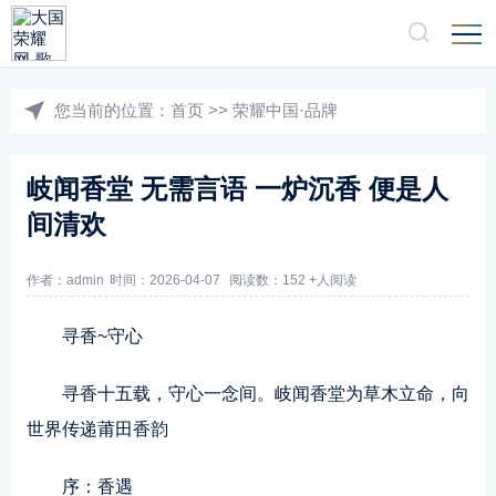
您当前的位置：
首页
>>
荣耀中国·品牌
岐闻香堂 无需言语 一炉沉香 便是人
间清欢
作者：admin
时间：2026-04-07
阅读数：152 +人阅读
寻香~守心
寻香十五载，守心一念间。岐闻香堂为草木立命，向
世界传递莆田香韵
序：香遇