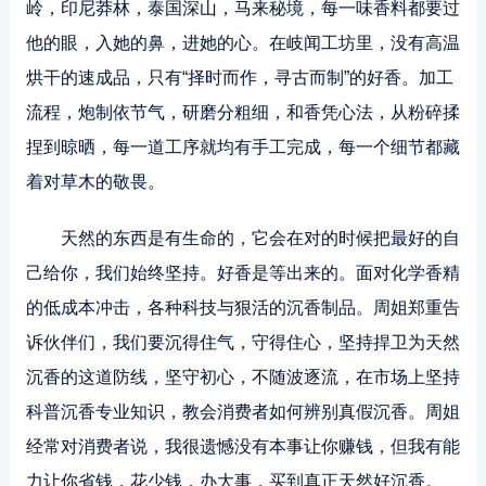
岭，印尼莽林，泰国深山，马来秘境，每一味香料都要过
他的眼，入她的鼻，进她的心。在岐闻工坊里，没有高温
烘干的速成品，只有“择时而作，寻古而制”的好香。加工
流程，炮制依节气，研磨分粗细，和香凭心法，从粉碎揉
捏到晾晒，每一道工序就均有手工完成，每一个细节都藏
着对草木的敬畏。
天然的东西是有生命的，它会在对的时候把最好的自
己给你，我们始终坚持。好香是等出来的。面对化学香精
的低成本冲击，各种
科技
与狠活的沉香制品。周姐郑重告
诉伙伴们，我们要沉得住气，守得住心，坚持捍卫为天然
沉香的这道防线，坚守初心，不随波逐流，在市场上坚持
科普沉香专业知识，教会消费者如何辨别真假沉香。周姐
经常对消费者说，我很遗憾没有本事让你赚钱，但我有能
力让你省钱，花少钱，办大事，买到真正天然好沉香。