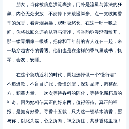
朋友，当你被信息洪流裹挟，门外是流量与算法的狂
飙，内心无处安放，不妨停下来放慢脚步。点一支岐闻香
堂的沉香，看青烟袅袅，观呼吸悠长。在这一呼一吸之
间，你将找回久违的从容与清净，当香韵弥漫渐渐散开，
那一缕青烟像一根线，把你和千年前的古人连在一起，来
一场穿越古今的香遇。他们也是在这样的香气里读书，抚
琴，会友，安睡。
在这个急功近利的时代，周姐选择做一个“慢行者”，
不追爆款，不盲目扩张，慢慢沉淀，深耕品牌，调整配
方，积蓄力量。一次次等待香料的陈化，等待化腐朽后的
神奇。因为她相信真正的好东西，值得等待。真正的福
报，是拥有好香。寻香十五载，只为这一缕草木清香，愿
与你，以此为媒，心之所向，神之所往，共赴香格里拉！