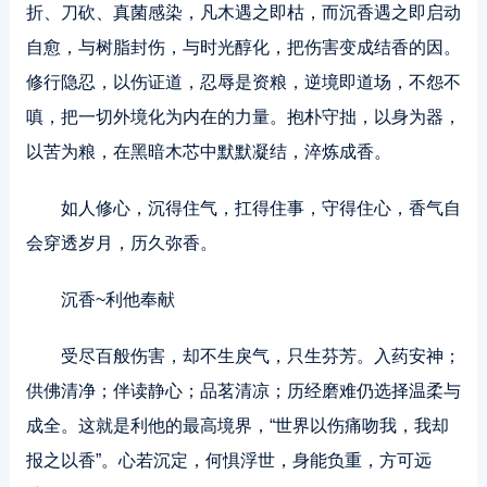
折、刀砍、真菌感染，凡木遇之即枯，而沉香遇之即启动
自愈，与树脂封伤，与时光醇化，把伤害变成结香的因。
修行隐忍，以伤证道，忍辱是资粮，逆境即道场，不怨不
嗔，把一切外境化为内在的力量。抱朴守拙，以身为器，
以苦为粮，在黑暗木芯中默默凝结，淬炼成香。
如人修心，沉得住气，扛得住事，守得住心，香气自
会穿透岁月，历久弥香。
沉香~利他奉献
受尽百般伤害，却不生戾气，只生芬芳。入药安神；
供佛清净；伴读静心；品茗清凉；历经磨难仍选择温柔与
成全。这就是利他的最高境界，“世界以伤痛吻我，我却
报之以香”。心若沉定，何惧浮世，身能负重，方可远