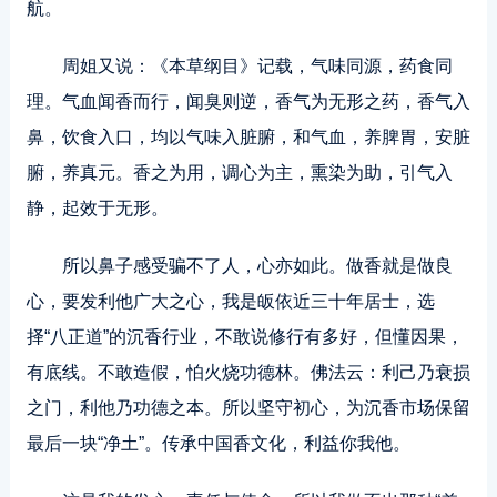
航。
周姐又说：《本草纲目》记载，气味同源，药食同
理。气血闻香而行，闻臭则逆，香气为无形之药，香气入
鼻，饮食入口，均以气味入脏腑，和气血，养脾胃，安脏
腑，养真元。香之为用，调心为主，熏染为助，引气入
静，起效于无形。
所以鼻子感受骗不了人，心亦如此。做香就是做良
心，要发利他广大之心，我是皈依近三十年居士，选
择“八正道”的沉香行业，不敢说修行有多好，但懂因果，
有底线。不敢造假，怕火烧功德林。佛法云：利己乃衰损
之门，利他乃功德之本。所以坚守初心，为沉香市场保留
最后一块“净土”。传承中国香
文化
，利益你我他。