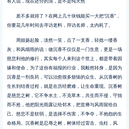
有人说，现在还分的清，是不是纯天然
差不多就得了？在网上几十块钱能买一大把“沉香”，
你要花几年时间去寻访老料，拜访名师，太内耗了。
周姐扬起脸，淡然一笑，点了一支香，轻捻一缕香
灰，和风细雨的说：做沉香不仅仅是一门生意，更是一场
慈悲利他的修行，其实每个人来到这个世上，都是带着因
缘和使命，为了这份有福报的行业，我毅然转身，是因为
沉香是一剂良药，可以治愈很多烦恼的众生。从沉香树的
生长到结香过程，就是在历经磨难，让生命重现。沉香树
是慈悲之树，它不争水土，不克草木，共生而不侵，守拙
而不抢，他把阳光雨露让给邻木，把贫瘠与风雨留给自
己。慈悲不是软弱，是选择不伤害，不争夺，不抱怨的生
命格局。沉香树是忍辱之树，树体经过雷击、虫柱，风