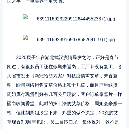
世之事，一重境界一重天呐。
2020庚子年在湖北武汉疫情爆发之时，正好是春节
刚过，有很多员工还在假期未返岗，工厂都没有复工。各
大省市发出《新冠预防方案》对抗疫情熏艾草，芳香避
秽。瞬间网络销售艾草价格上涨十几倍，而且严重缺货。
周姐库存现货刚好有几百公斤现货，客户订单像雪片一样
砸向岐闻香堂，此时的按上涨的艾草价格，周姐会豪赚一
笔，但此刻周姐淡定下来，郑重的做个决定，20克的艾
草现香9.9顺丰包邮，员工目瞪口呆，集体反对，这不是